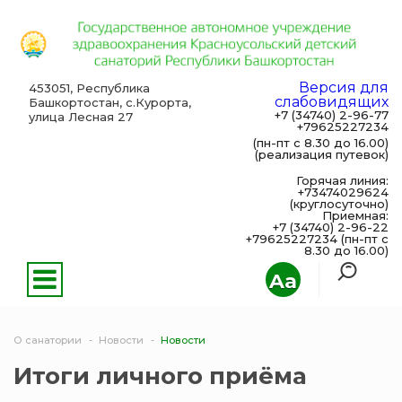
Версия для
453051, Республика
слабовидящих
Башкортостан, с.Курорта,
+7 (34740) 2-96-77
улица Лесная 27
+79625227234
(пн-пт с 8.30 до 16.00)
(реализация путевок)
Горячая линия:
+73474029624
(круглосуточно)
Приемная:
+7 (34740) 2-96-22
+79625227234 (пн-пт с
8.30 до 16.00)
Aa
О санатории
Новости
Новости
Итоги личного приёма