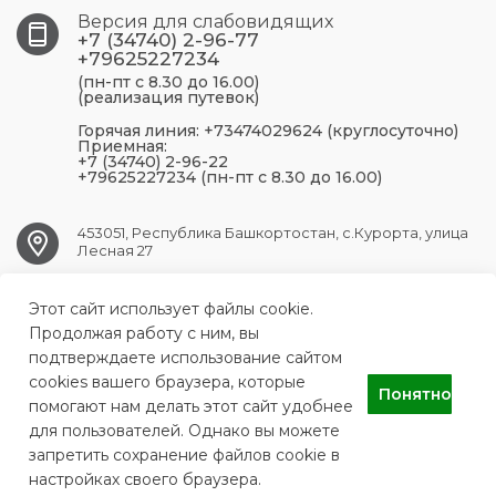
Версия для слабовидящих
+7 (34740) 2-96-77
+79625227234
(пн-пт с 8.30 до 16.00)
(реализация путевок)
Горячая линия: +73474029624 (круглосуточно)
Приемная:
+7 (34740) 2-96-22
+79625227234 (пн-пт с 8.30 до 16.00)
453051, Республика Башкортостан, с.Курорта, улица
Лесная 27
Этот сайт использует файлы cookie.
krasnousolsk.ds@doctorrb.ru
Продолжая работу с ним, вы
подтверждаете использование сайтом
cookies вашего браузера, которые
Понятно
ГАУЗ Красноусольский детский санаторий
помогают нам делать этот сайт удобнее
для пользователей. Однако вы можете
запретить сохранение файлов cookie в
настройках своего браузера.