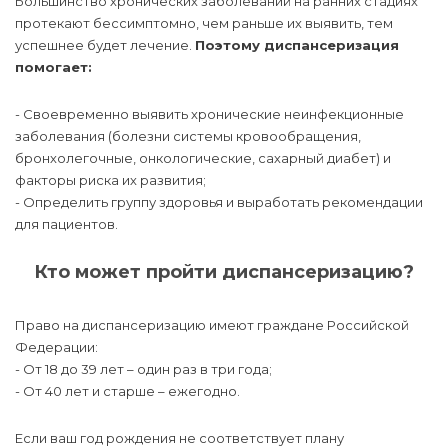
Большинство хронических заболеваний на ранних стадиях
протекают бессимптомно, чем раньше их выявить, тем
успешнее будет лечение.
Поэтому диспансеризация
помогает:
- Своевременно выявить хронические неинфекционные
заболевания (болезни системы кровообращения,
бронхолегочные, онкологические, сахарный диабет) и
факторы риска их развития;
- Определить группу здоровья и выработать рекомендации
для пациентов.
Кто может пройти диспансеризацию?
Право на диспансеризацию имеют граждане Российской
Федерации:
- От 18 до 39 лет – один раз в три года;
- От 40 лет и старше – ежегодно.
Если ваш год рождения не соответствует плану