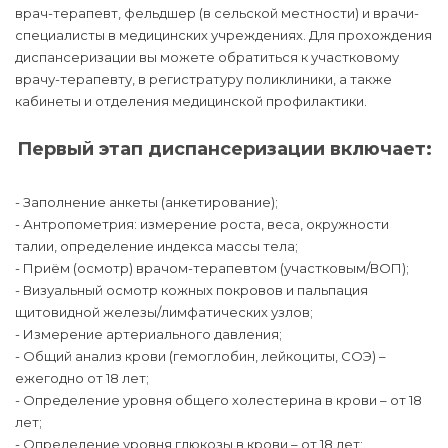
врач-терапевт, фельдшер (в сельской местности) и врачи-
специалисты в медицинских учреждениях. Для прохождения
диспансеризации вы можете обратиться к участковому
врачу-терапевту, в регистратуру поликлиники, а также
кабинеты и отделения медицинской профилактики.
Первый этап диспансеризации включает:
- Заполнение анкеты (анкетирование);
- Антропометрия: измерение роста, веса, окружности
талии, определение индекса массы тела;
- Приём (осмотр) врачом-терапевтом (участковым/ВОП);
- Визуальный осмотр кожных покровов и пальпация
щитовидной железы/лимфатических узлов;
- Измерение артериального давления;
- Общий анализ крови (гемоглобин, лейкоциты, СОЭ) –
ежегодно от 18 лет;
- Определение уровня общего холестерина в крови – от 18
лет;
- Определение уровня глюкозы в крови – от 18 лет;