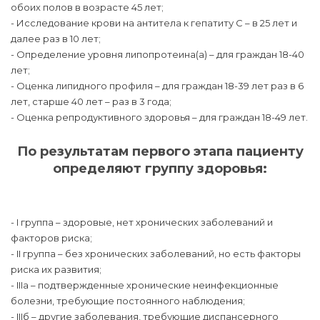
обоих полов в возрасте 45 лет;
- Исследование крови на антитела к гепатиту C – в 25 лет и
далее раз в 10 лет;
- Определение уровня липопротеина(а) – для граждан 18-40
лет;
- Оценка липидного профиля – для граждан 18-39 лет раз в 6
лет, старше 40 лет – раз в 3 года;
- Оценка репродуктивного здоровья – для граждан 18-49 лет.
По результатам первого этапа пациенту
определяют группу здоровья:
- I группа – здоровые, нет хронических заболеваний и
факторов риска;
- II группа – без хронических заболеваний, но есть факторы
риска их развития;
- IIIа – подтвержденные хронические неинфекционные
болезни, требующие постоянного наблюдения;
- IIIб – другие заболевания, требующие диспансерного