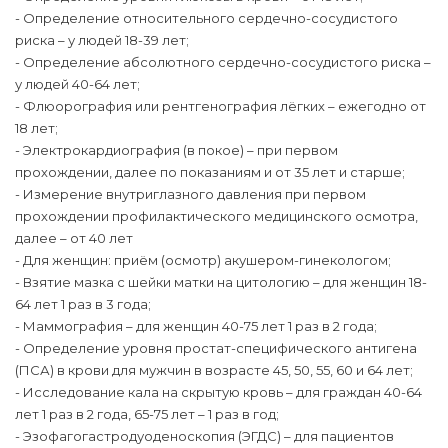
- Определение относительного сердечно-сосудистого
риска – у людей 18-39 лет;
- Определение абсолютного сердечно-сосудистого риска –
у людей 40-64 лет;
- Флюорография или рентгенография лёгких – ежегодно от
18 лет;
- Электрокардиография (в покое) – при первом
прохождении, далее по показаниям и от 35 лет и старше;
- Измерение внутриглазного давления при первом
прохождении профилактического медицинского осмотра,
далее – от 40 лет
- Для женщин: приём (осмотр) акушером-гинекологом;
- Взятие мазка с шейки матки на цитологию – для женщин 18-
64 лет 1 раз в 3 года;
- Маммография – для женщин 40-75 лет 1 раз в 2 года;
- Определение уровня простат-специфического антигена
(ПСА) в крови для мужчин в возрасте 45, 50, 55, 60 и 64 лет;
- Исследование кала на скрытую кровь – для граждан 40-64
лет 1 раз в 2 года, 65-75 лет – 1 раз в год;
- Эзофагогастродуоденоскопия (ЭГДС) – для пациентов