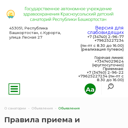
Версия для
453051, Республика
слабовидящих
Башкортостан, с.Курорта,
+7 (34740) 2-96-77
улица Лесная 27
+79625227234
(пн-пт с 8.30 до 16.00)
(реализация путевок)
Горячая линия:
+73474029624
(круглосуточно)
Приемная:
+7 (34740) 2-96-22
+79625227234 (пн-пт с
8.30 до 16.00)
Aa
О санатории
Объявления
Объявления
Правила приема и